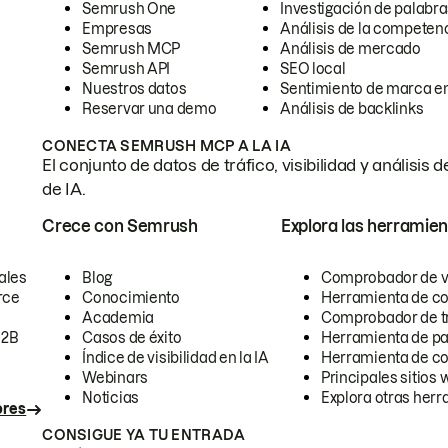
Semrush One
Investigación de palabra
Empresas
Análisis de la competen
Semrush MCP
Análisis de mercado
Semrush API
SEO local
Nuestros datos
Sentimiento de marca en
Reservar una demo
Análisis de backlinks
CONECTA SEMRUSH MCP A LA IA
El conjunto de datos de tráfico, visibilidad y anális
de IA.
Crece con Semrush
Explora las herramien
ales
Blog
Comprobador de vis
rce
Conocimiento
Herramienta de c
Academia
Comprobador de trá
B2B
Casos de éxito
Herramienta de pa
Índice de visibilidad en la IA
Herramienta de c
Webinars
Principales sitios 
Noticias
Explora otras herr
ores
CONSIGUE YA TU ENTRADA