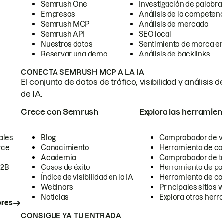
Semrush One
Investigación de palabra
Empresas
Análisis de la competen
Semrush MCP
Análisis de mercado
Semrush API
SEO local
Nuestros datos
Sentimiento de marca en
Reservar una demo
Análisis de backlinks
CONECTA SEMRUSH MCP A LA IA
El conjunto de datos de tráfico, visibilidad y anális
de IA.
Crece con Semrush
Explora las herramien
ales
Blog
Comprobador de vis
rce
Conocimiento
Herramienta de c
Academia
Comprobador de trá
B2B
Casos de éxito
Herramienta de pa
Índice de visibilidad en la IA
Herramienta de c
Webinars
Principales sitios 
Noticias
Explora otras herr
ores
CONSIGUE YA TU ENTRADA