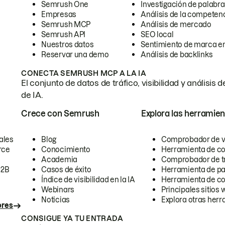
Semrush One
Investigación de palabra
Empresas
Análisis de la competen
Semrush MCP
Análisis de mercado
Semrush API
SEO local
Nuestros datos
Sentimiento de marca en
Reservar una demo
Análisis de backlinks
CONECTA SEMRUSH MCP A LA IA
El conjunto de datos de tráfico, visibilidad y anális
de IA.
Crece con Semrush
Explora las herramien
ales
Blog
Comprobador de vis
rce
Conocimiento
Herramienta de c
Academia
Comprobador de trá
B2B
Casos de éxito
Herramienta de pa
Índice de visibilidad en la IA
Herramienta de c
Webinars
Principales sitios 
Noticias
Explora otras herr
ores
CONSIGUE YA TU ENTRADA