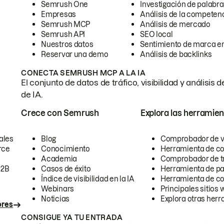
Semrush One
Investigación de palabra
Empresas
Análisis de la competen
Semrush MCP
Análisis de mercado
Semrush API
SEO local
Nuestros datos
Sentimiento de marca en
Reservar una demo
Análisis de backlinks
CONECTA SEMRUSH MCP A LA IA
El conjunto de datos de tráfico, visibilidad y anális
de IA.
Crece con Semrush
Explora las herramien
ales
Blog
Comprobador de vis
rce
Conocimiento
Herramienta de c
Academia
Comprobador de trá
B2B
Casos de éxito
Herramienta de pa
Índice de visibilidad en la IA
Herramienta de c
Webinars
Principales sitios 
Noticias
Explora otras herr
ores
CONSIGUE YA TU ENTRADA