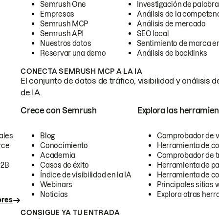
Semrush One
Investigación de palabra
Empresas
Análisis de la competen
Semrush MCP
Análisis de mercado
Semrush API
SEO local
Nuestros datos
Sentimiento de marca en
Reservar una demo
Análisis de backlinks
CONECTA SEMRUSH MCP A LA IA
El conjunto de datos de tráfico, visibilidad y anális
de IA.
Crece con Semrush
Explora las herramien
ales
Blog
Comprobador de vis
rce
Conocimiento
Herramienta de c
Academia
Comprobador de trá
B2B
Casos de éxito
Herramienta de pa
Índice de visibilidad en la IA
Herramienta de c
Webinars
Principales sitios 
Noticias
Explora otras herr
ores
CONSIGUE YA TU ENTRADA