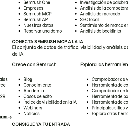
Semrush One
Investigación de palabra
Empresas
Análisis de la competen
Semrush MCP
Análisis de mercado
Semrush API
SEO local
Nuestros datos
Sentimiento de marca en
Reservar una demo
Análisis de backlinks
CONECTA SEMRUSH MCP A LA IA
El conjunto de datos de tráfico, visibilidad y anális
de IA.
Crece con Semrush
Explora las herramien
ales
Blog
Comprobador de vis
rce
Conocimiento
Herramienta de c
Academia
Comprobador de trá
B2B
Casos de éxito
Herramienta de pa
Índice de visibilidad en la IA
Herramienta de c
Webinars
Principales sitios 
Noticias
Explora otras herr
ores
CONSIGUE YA TU ENTRADA