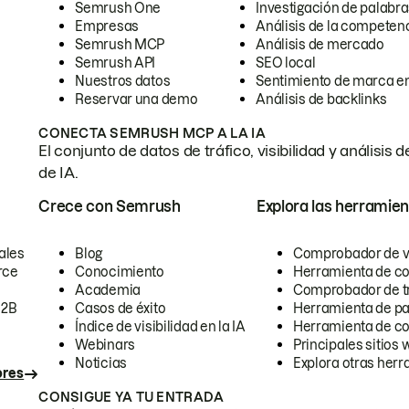
Semrush One
Investigación de palabra
Empresas
Análisis de la competen
Semrush MCP
Análisis de mercado
Semrush API
SEO local
Nuestros datos
Sentimiento de marca en
Reservar una demo
Análisis de backlinks
CONECTA SEMRUSH MCP A LA IA
El conjunto de datos de tráfico, visibilidad y anális
de IA.
Crece con Semrush
Explora las herramien
ales
Blog
Comprobador de vis
rce
Conocimiento
Herramienta de c
Academia
Comprobador de trá
B2B
Casos de éxito
Herramienta de pa
Índice de visibilidad en la IA
Herramienta de c
Webinars
Principales sitios 
Noticias
Explora otras herr
ores
CONSIGUE YA TU ENTRADA