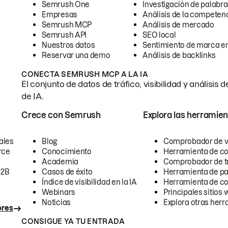
Semrush One
Investigación de palabra
Empresas
Análisis de la competen
Semrush MCP
Análisis de mercado
Semrush API
SEO local
Nuestros datos
Sentimiento de marca en
Reservar una demo
Análisis de backlinks
CONECTA SEMRUSH MCP A LA IA
El conjunto de datos de tráfico, visibilidad y anális
de IA.
Crece con Semrush
Explora las herramien
ales
Blog
Comprobador de vis
rce
Conocimiento
Herramienta de c
Academia
Comprobador de trá
B2B
Casos de éxito
Herramienta de pa
Índice de visibilidad en la IA
Herramienta de c
Webinars
Principales sitios 
Noticias
Explora otras herr
ores
CONSIGUE YA TU ENTRADA