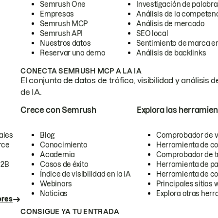
Semrush One
Investigación de palabra
Empresas
Análisis de la competen
Semrush MCP
Análisis de mercado
Semrush API
SEO local
Nuestros datos
Sentimiento de marca en
Reservar una demo
Análisis de backlinks
CONECTA SEMRUSH MCP A LA IA
El conjunto de datos de tráfico, visibilidad y anális
de IA.
Crece con Semrush
Explora las herramien
ales
Blog
Comprobador de vis
rce
Conocimiento
Herramienta de c
Academia
Comprobador de trá
B2B
Casos de éxito
Herramienta de pa
Índice de visibilidad en la IA
Herramienta de c
Webinars
Principales sitios 
Noticias
Explora otras herr
ores
CONSIGUE YA TU ENTRADA