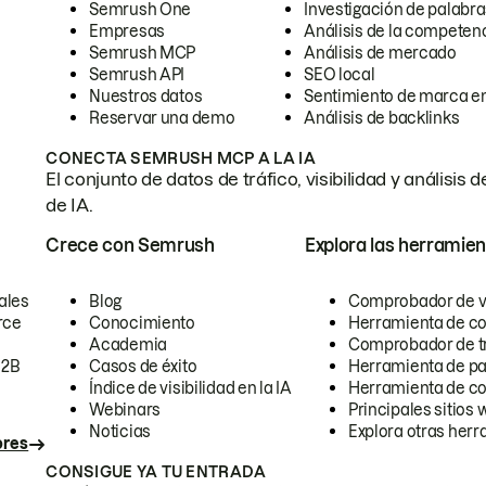
Semrush One
Investigación de palabra
Empresas
Análisis de la competen
Semrush MCP
Análisis de mercado
Semrush API
SEO local
Nuestros datos
Sentimiento de marca en
Reservar una demo
Análisis de backlinks
CONECTA SEMRUSH MCP A LA IA
El conjunto de datos de tráfico, visibilidad y anális
de IA.
Crece con Semrush
Explora las herramien
ales
Blog
Comprobador de vis
rce
Conocimiento
Herramienta de c
Academia
Comprobador de trá
B2B
Casos de éxito
Herramienta de pa
Índice de visibilidad en la IA
Herramienta de c
Webinars
Principales sitios 
Noticias
Explora otras herr
ores
CONSIGUE YA TU ENTRADA