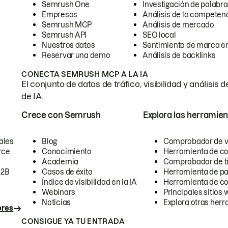
Semrush One
Investigación de palabra
Empresas
Análisis de la competen
Semrush MCP
Análisis de mercado
Semrush API
SEO local
Nuestros datos
Sentimiento de marca en
Reservar una demo
Análisis de backlinks
CONECTA SEMRUSH MCP A LA IA
El conjunto de datos de tráfico, visibilidad y anális
de IA.
Crece con Semrush
Explora las herramien
ales
Blog
Comprobador de vis
rce
Conocimiento
Herramienta de c
Academia
Comprobador de trá
B2B
Casos de éxito
Herramienta de pa
Índice de visibilidad en la IA
Herramienta de c
Webinars
Principales sitios 
Noticias
Explora otras herr
ores
CONSIGUE YA TU ENTRADA