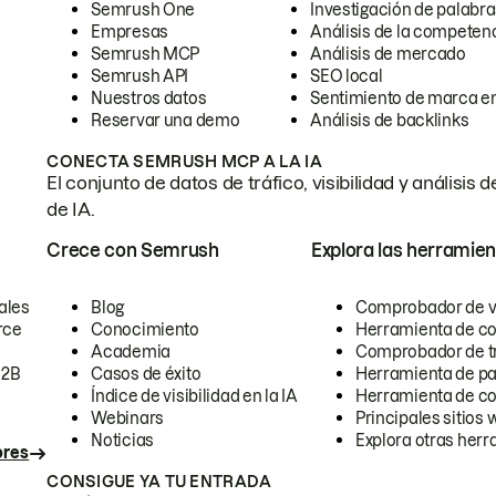
Semrush One
Investigación de palabra
Empresas
Análisis de la competen
Semrush MCP
Análisis de mercado
Semrush API
SEO local
Nuestros datos
Sentimiento de marca en
Reservar una demo
Análisis de backlinks
CONECTA SEMRUSH MCP A LA IA
El conjunto de datos de tráfico, visibilidad y anális
de IA.
Crece con Semrush
Explora las herramien
ales
Blog
Comprobador de vis
rce
Conocimiento
Herramienta de c
Academia
Comprobador de trá
B2B
Casos de éxito
Herramienta de pa
Índice de visibilidad en la IA
Herramienta de c
Webinars
Principales sitios 
Noticias
Explora otras herr
ores
CONSIGUE YA TU ENTRADA