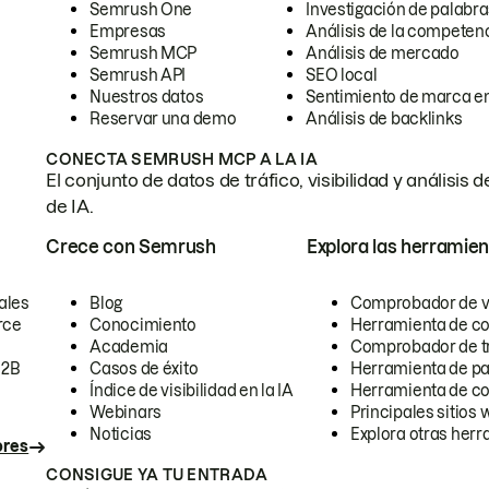
Semrush One
Investigación de palabra
Empresas
Análisis de la competen
Semrush MCP
Análisis de mercado
Semrush API
SEO local
Nuestros datos
Sentimiento de marca en
Reservar una demo
Análisis de backlinks
CONECTA SEMRUSH MCP A LA IA
El conjunto de datos de tráfico, visibilidad y anális
de IA.
Crece con Semrush
Explora las herramien
ales
Blog
Comprobador de vis
rce
Conocimiento
Herramienta de c
Academia
Comprobador de trá
B2B
Casos de éxito
Herramienta de pa
Índice de visibilidad en la IA
Herramienta de c
Webinars
Principales sitios 
Noticias
Explora otras herr
ores
CONSIGUE YA TU ENTRADA