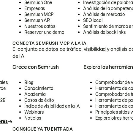
Semrush One
Investigación de palabra
Empresas
Análisis de la competen
Semrush MCP
Análisis de mercado
Semrush API
SEO local
Nuestros datos
Sentimiento de marca en
Reservar una demo
Análisis de backlinks
CONECTA SEMRUSH MCP A LA IA
El conjunto de datos de tráfico, visibilidad y anális
de IA.
Crece con Semrush
Explora las herramien
ales
Blog
Comprobador de vis
rce
Conocimiento
Herramienta de c
Academia
Comprobador de trá
B2B
Casos de éxito
Herramienta de pa
Índice de visibilidad en la IA
Herramienta de c
Webinars
Principales sitios 
Noticias
Explora otras herr
ores
CONSIGUE YA TU ENTRADA