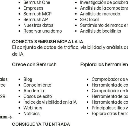
Semrush One
Investigación de palabra
Empresas
Análisis de la competen
Semrush MCP
Análisis de mercado
Semrush API
SEO local
Nuestros datos
Sentimiento de marca en
Reservar una demo
Análisis de backlinks
CONECTA SEMRUSH MCP A LA IA
El conjunto de datos de tráfico, visibilidad y anális
de IA.
Crece con Semrush
Explora las herramien
ales
Blog
Comprobador de vis
rce
Conocimiento
Herramienta de c
Academia
Comprobador de trá
B2B
Casos de éxito
Herramienta de pa
Índice de visibilidad en la IA
Herramienta de c
Webinars
Principales sitios 
Noticias
Explora otras herr
ores
CONSIGUE YA TU ENTRADA