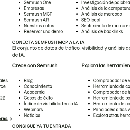
Semrush One
Investigación de palabra
Empresas
Análisis de la competen
Semrush MCP
Análisis de mercado
Semrush API
SEO local
Nuestros datos
Sentimiento de marca en
Reservar una demo
Análisis de backlinks
CONECTA SEMRUSH MCP A LA IA
El conjunto de datos de tráfico, visibilidad y anális
de IA.
Crece con Semrush
Explora las herramien
ales
Blog
Comprobador de vis
rce
Conocimiento
Herramienta de c
Academia
Comprobador de trá
B2B
Casos de éxito
Herramienta de pa
Índice de visibilidad en la IA
Herramienta de c
Webinars
Principales sitios 
Noticias
Explora otras herr
ores
CONSIGUE YA TU ENTRADA