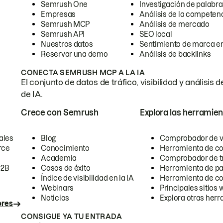
Semrush One
Investigación de palabra
Empresas
Análisis de la competen
Semrush MCP
Análisis de mercado
Semrush API
SEO local
Nuestros datos
Sentimiento de marca en
Reservar una demo
Análisis de backlinks
CONECTA SEMRUSH MCP A LA IA
El conjunto de datos de tráfico, visibilidad y anális
de IA.
Crece con Semrush
Explora las herramien
ales
Blog
Comprobador de vis
rce
Conocimiento
Herramienta de c
Academia
Comprobador de trá
B2B
Casos de éxito
Herramienta de pa
Índice de visibilidad en la IA
Herramienta de c
Webinars
Principales sitios 
Noticias
Explora otras herr
ores
CONSIGUE YA TU ENTRADA