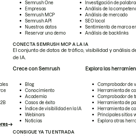
Semrush One
Investigación de palabra
Empresas
Análisis de la competen
Semrush MCP
Análisis de mercado
Semrush API
SEO local
Nuestros datos
Sentimiento de marca en
Reservar una demo
Análisis de backlinks
CONECTA SEMRUSH MCP A LA IA
El conjunto de datos de tráfico, visibilidad y anális
de IA.
Crece con Semrush
Explora las herramien
ales
Blog
Comprobador de vis
rce
Conocimiento
Herramienta de c
Academia
Comprobador de trá
B2B
Casos de éxito
Herramienta de pa
Índice de visibilidad en la IA
Herramienta de c
Webinars
Principales sitios 
Noticias
Explora otras herr
ores
CONSIGUE YA TU ENTRADA