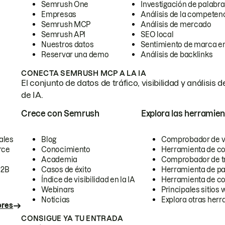
Semrush One
Investigación de palabra
Empresas
Análisis de la competen
Semrush MCP
Análisis de mercado
Semrush API
SEO local
Nuestros datos
Sentimiento de marca en
Reservar una demo
Análisis de backlinks
CONECTA SEMRUSH MCP A LA IA
El conjunto de datos de tráfico, visibilidad y anális
de IA.
Crece con Semrush
Explora las herramien
ales
Blog
Comprobador de vis
rce
Conocimiento
Herramienta de c
Academia
Comprobador de trá
B2B
Casos de éxito
Herramienta de pa
Índice de visibilidad en la IA
Herramienta de c
Webinars
Principales sitios 
Noticias
Explora otras herr
ores
CONSIGUE YA TU ENTRADA