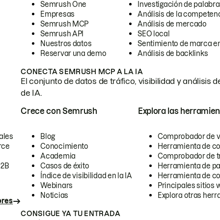
Semrush One
Investigación de palabra
Empresas
Análisis de la competen
Semrush MCP
Análisis de mercado
Semrush API
SEO local
Nuestros datos
Sentimiento de marca en
Reservar una demo
Análisis de backlinks
CONECTA SEMRUSH MCP A LA IA
El conjunto de datos de tráfico, visibilidad y anális
de IA.
Crece con Semrush
Explora las herramien
ales
Blog
Comprobador de vis
rce
Conocimiento
Herramienta de c
Academia
Comprobador de trá
B2B
Casos de éxito
Herramienta de pa
Índice de visibilidad en la IA
Herramienta de c
Webinars
Principales sitios 
Noticias
Explora otras herr
ores
CONSIGUE YA TU ENTRADA