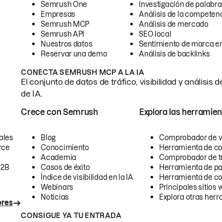
Semrush One
Investigación de palabra
Empresas
Análisis de la competen
Semrush MCP
Análisis de mercado
Semrush API
SEO local
Nuestros datos
Sentimiento de marca en
Reservar una demo
Análisis de backlinks
CONECTA SEMRUSH MCP A LA IA
El conjunto de datos de tráfico, visibilidad y anális
de IA.
Crece con Semrush
Explora las herramien
ales
Blog
Comprobador de vis
rce
Conocimiento
Herramienta de c
Academia
Comprobador de trá
B2B
Casos de éxito
Herramienta de pa
Índice de visibilidad en la IA
Herramienta de c
Webinars
Principales sitios 
Noticias
Explora otras herr
ores
CONSIGUE YA TU ENTRADA