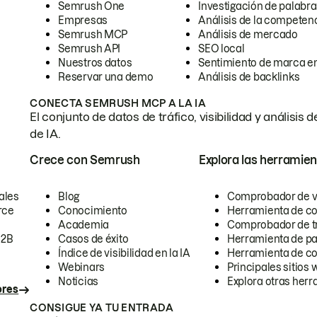
Semrush One
Investigación de palabra
Empresas
Análisis de la competen
Semrush MCP
Análisis de mercado
Semrush API
SEO local
Nuestros datos
Sentimiento de marca en
Reservar una demo
Análisis de backlinks
CONECTA SEMRUSH MCP A LA IA
El conjunto de datos de tráfico, visibilidad y anális
de IA.
Crece con Semrush
Explora las herramien
ales
Blog
Comprobador de vis
rce
Conocimiento
Herramienta de c
Academia
Comprobador de trá
B2B
Casos de éxito
Herramienta de pa
Índice de visibilidad en la IA
Herramienta de c
Webinars
Principales sitios 
Noticias
Explora otras herr
ores
CONSIGUE YA TU ENTRADA