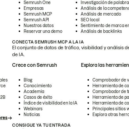
Semrush One
Investigación de palabra
Empresas
Análisis de la competen
Semrush MCP
Análisis de mercado
Semrush API
SEO local
Nuestros datos
Sentimiento de marca en
Reservar una demo
Análisis de backlinks
CONECTA SEMRUSH MCP A LA IA
El conjunto de datos de tráfico, visibilidad y anális
de IA.
Crece con Semrush
Explora las herramien
ales
Blog
Comprobador de vis
rce
Conocimiento
Herramienta de c
Academia
Comprobador de trá
B2B
Casos de éxito
Herramienta de pa
Índice de visibilidad en la IA
Herramienta de c
Webinars
Principales sitios 
Noticias
Explora otras herr
ores
CONSIGUE YA TU ENTRADA