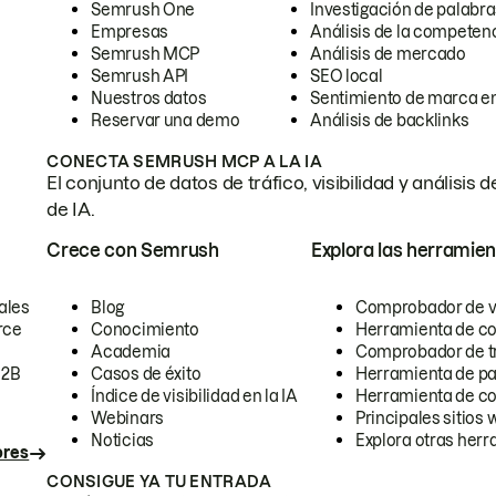
Semrush One
Investigación de palabra
Empresas
Análisis de la competen
Semrush MCP
Análisis de mercado
Semrush API
SEO local
Nuestros datos
Sentimiento de marca en
Reservar una demo
Análisis de backlinks
CONECTA SEMRUSH MCP A LA IA
El conjunto de datos de tráfico, visibilidad y anális
de IA.
Crece con Semrush
Explora las herramien
ales
Blog
Comprobador de vis
rce
Conocimiento
Herramienta de c
Academia
Comprobador de trá
B2B
Casos de éxito
Herramienta de pa
Índice de visibilidad en la IA
Herramienta de c
Webinars
Principales sitios 
Noticias
Explora otras herr
ores
CONSIGUE YA TU ENTRADA