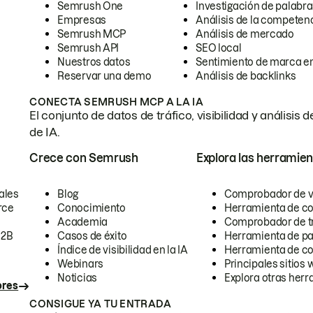
Semrush One
Investigación de palabra
Empresas
Análisis de la competen
Semrush MCP
Análisis de mercado
Semrush API
SEO local
Nuestros datos
Sentimiento de marca en
Reservar una demo
Análisis de backlinks
CONECTA SEMRUSH MCP A LA IA
El conjunto de datos de tráfico, visibilidad y anális
de IA.
Crece con Semrush
Explora las herramien
ales
Blog
Comprobador de vis
rce
Conocimiento
Herramienta de c
Academia
Comprobador de trá
B2B
Casos de éxito
Herramienta de pa
Índice de visibilidad en la IA
Herramienta de c
Webinars
Principales sitios 
Noticias
Explora otras herr
ores
CONSIGUE YA TU ENTRADA