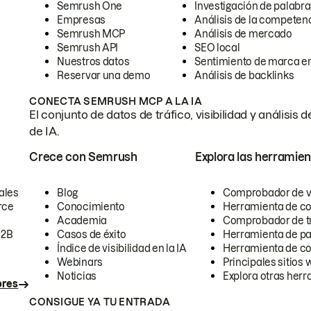
Semrush One
Investigación de palabra
Empresas
Análisis de la competen
Semrush MCP
Análisis de mercado
Semrush API
SEO local
Nuestros datos
Sentimiento de marca en
Reservar una demo
Análisis de backlinks
CONECTA SEMRUSH MCP A LA IA
El conjunto de datos de tráfico, visibilidad y anális
de IA.
Crece con Semrush
Explora las herramien
ales
Blog
Comprobador de vis
rce
Conocimiento
Herramienta de c
Academia
Comprobador de trá
B2B
Casos de éxito
Herramienta de pa
Índice de visibilidad en la IA
Herramienta de c
Webinars
Principales sitios 
Noticias
Explora otras herr
ores
CONSIGUE YA TU ENTRADA