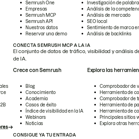
Semrush One
Investigación de palabra
Empresas
Análisis de la competen
Semrush MCP
Análisis de mercado
Semrush API
SEO local
Nuestros datos
Sentimiento de marca en
Reservar una demo
Análisis de backlinks
CONECTA SEMRUSH MCP A LA IA
El conjunto de datos de tráfico, visibilidad y anális
de IA.
Crece con Semrush
Explora las herramien
ales
Blog
Comprobador de vis
rce
Conocimiento
Herramienta de c
Academia
Comprobador de trá
B2B
Casos de éxito
Herramienta de pa
Índice de visibilidad en la IA
Herramienta de c
Webinars
Principales sitios 
Noticias
Explora otras herr
ores
CONSIGUE YA TU ENTRADA