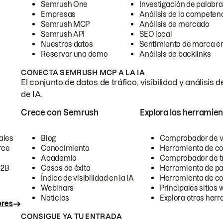
Semrush One
Investigación de palabra
Empresas
Análisis de la competen
Semrush MCP
Análisis de mercado
Semrush API
SEO local
Nuestros datos
Sentimiento de marca en
Reservar una demo
Análisis de backlinks
CONECTA SEMRUSH MCP A LA IA
El conjunto de datos de tráfico, visibilidad y anális
de IA.
Crece con Semrush
Explora las herramien
ales
Blog
Comprobador de vis
rce
Conocimiento
Herramienta de c
Academia
Comprobador de trá
B2B
Casos de éxito
Herramienta de pa
Índice de visibilidad en la IA
Herramienta de c
Webinars
Principales sitios 
Noticias
Explora otras herr
ores
CONSIGUE YA TU ENTRADA