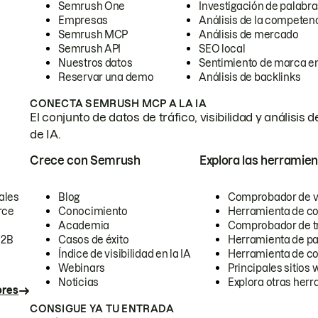
Semrush One
Investigación de palabra
Empresas
Análisis de la competen
Semrush MCP
Análisis de mercado
Semrush API
SEO local
Nuestros datos
Sentimiento de marca en
Reservar una demo
Análisis de backlinks
CONECTA SEMRUSH MCP A LA IA
El conjunto de datos de tráfico, visibilidad y anális
de IA.
Crece con Semrush
Explora las herramien
ales
Blog
Comprobador de vis
rce
Conocimiento
Herramienta de c
Academia
Comprobador de trá
B2B
Casos de éxito
Herramienta de pa
Índice de visibilidad en la IA
Herramienta de c
Webinars
Principales sitios 
Noticias
Explora otras herr
ores
CONSIGUE YA TU ENTRADA