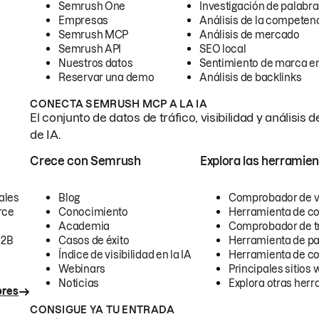
Semrush One
Investigación de palabra
Empresas
Análisis de la competen
Semrush MCP
Análisis de mercado
Semrush API
SEO local
Nuestros datos
Sentimiento de marca en
Reservar una demo
Análisis de backlinks
CONECTA SEMRUSH MCP A LA IA
El conjunto de datos de tráfico, visibilidad y anális
de IA.
Crece con Semrush
Explora las herramien
ales
Blog
Comprobador de vis
rce
Conocimiento
Herramienta de c
Academia
Comprobador de trá
B2B
Casos de éxito
Herramienta de pa
Índice de visibilidad en la IA
Herramienta de c
Webinars
Principales sitios 
Noticias
Explora otras herr
ores
CONSIGUE YA TU ENTRADA