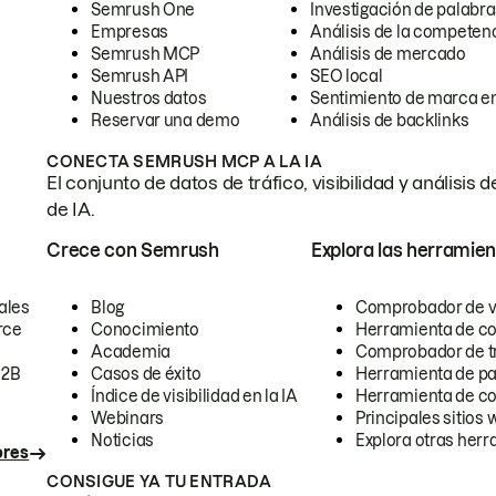
Semrush One
Investigación de palabra
Empresas
Análisis de la competen
Semrush MCP
Análisis de mercado
Semrush API
SEO local
Nuestros datos
Sentimiento de marca en
Reservar una demo
Análisis de backlinks
CONECTA SEMRUSH MCP A LA IA
El conjunto de datos de tráfico, visibilidad y anális
de IA.
Crece con Semrush
Explora las herramien
ales
Blog
Comprobador de vis
rce
Conocimiento
Herramienta de c
Academia
Comprobador de trá
B2B
Casos de éxito
Herramienta de pa
Índice de visibilidad en la IA
Herramienta de c
Webinars
Principales sitios 
Noticias
Explora otras herr
ores
CONSIGUE YA TU ENTRADA