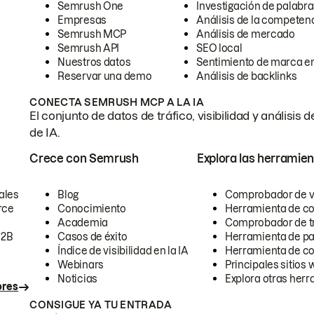
Semrush One
Investigación de palabra
Empresas
Análisis de la competen
Semrush MCP
Análisis de mercado
Semrush API
SEO local
Nuestros datos
Sentimiento de marca en
Reservar una demo
Análisis de backlinks
CONECTA SEMRUSH MCP A LA IA
El conjunto de datos de tráfico, visibilidad y anális
de IA.
Crece con Semrush
Explora las herramien
ales
Blog
Comprobador de vis
rce
Conocimiento
Herramienta de c
Academia
Comprobador de trá
B2B
Casos de éxito
Herramienta de pa
Índice de visibilidad en la IA
Herramienta de c
Webinars
Principales sitios 
Noticias
Explora otras herr
ores
CONSIGUE YA TU ENTRADA