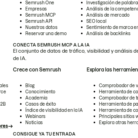
Semrush One
Investigación de palabra
Empresas
Análisis de la competen
Semrush MCP
Análisis de mercado
Semrush API
SEO local
Nuestros datos
Sentimiento de marca en
Reservar una demo
Análisis de backlinks
CONECTA SEMRUSH MCP A LA IA
El conjunto de datos de tráfico, visibilidad y anális
de IA.
Crece con Semrush
Explora las herramien
ales
Blog
Comprobador de vis
rce
Conocimiento
Herramienta de c
Academia
Comprobador de trá
B2B
Casos de éxito
Herramienta de pa
Índice de visibilidad en la IA
Herramienta de c
Webinars
Principales sitios 
Noticias
Explora otras herr
ores
CONSIGUE YA TU ENTRADA