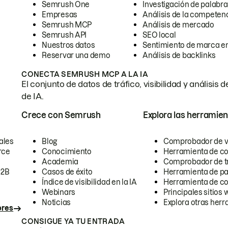
Semrush One
Investigación de palabra
Empresas
Análisis de la competen
Semrush MCP
Análisis de mercado
Semrush API
SEO local
Nuestros datos
Sentimiento de marca en
Reservar una demo
Análisis de backlinks
CONECTA SEMRUSH MCP A LA IA
El conjunto de datos de tráfico, visibilidad y anális
de IA.
Crece con Semrush
Explora las herramien
ales
Blog
Comprobador de vis
rce
Conocimiento
Herramienta de c
Academia
Comprobador de trá
B2B
Casos de éxito
Herramienta de pa
Índice de visibilidad en la IA
Herramienta de c
Webinars
Principales sitios 
Noticias
Explora otras herr
ores
CONSIGUE YA TU ENTRADA