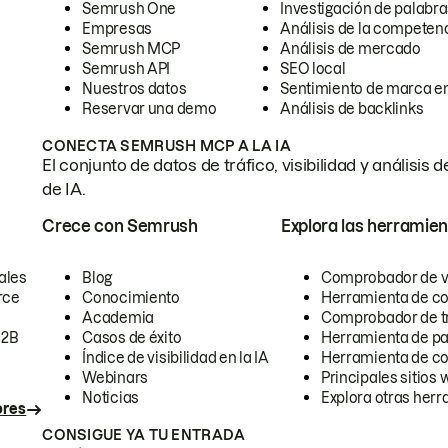
Semrush One
Investigación de palabra
Empresas
Análisis de la competen
Semrush MCP
Análisis de mercado
Semrush API
SEO local
Nuestros datos
Sentimiento de marca en
Reservar una demo
Análisis de backlinks
CONECTA SEMRUSH MCP A LA IA
El conjunto de datos de tráfico, visibilidad y anális
de IA.
Crece con Semrush
Explora las herramien
ales
Blog
Comprobador de vis
rce
Conocimiento
Herramienta de c
Academia
Comprobador de trá
B2B
Casos de éxito
Herramienta de pa
Índice de visibilidad en la IA
Herramienta de c
Webinars
Principales sitios 
Noticias
Explora otras herr
ores
CONSIGUE YA TU ENTRADA