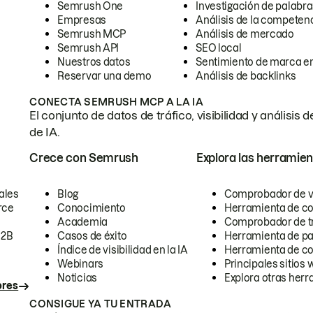
Semrush One
Investigación de palabra
Empresas
Análisis de la competen
Semrush MCP
Análisis de mercado
Semrush API
SEO local
Nuestros datos
Sentimiento de marca en
Reservar una demo
Análisis de backlinks
CONECTA SEMRUSH MCP A LA IA
El conjunto de datos de tráfico, visibilidad y anális
de IA.
Crece con Semrush
Explora las herramien
ales
Blog
Comprobador de vis
rce
Conocimiento
Herramienta de c
Academia
Comprobador de trá
B2B
Casos de éxito
Herramienta de pa
Índice de visibilidad en la IA
Herramienta de c
Webinars
Principales sitios 
Noticias
Explora otras herr
ores
CONSIGUE YA TU ENTRADA