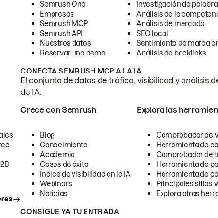
Semrush One
Investigación de palabra
Empresas
Análisis de la competen
Semrush MCP
Análisis de mercado
Semrush API
SEO local
Nuestros datos
Sentimiento de marca en
Reservar una demo
Análisis de backlinks
CONECTA SEMRUSH MCP A LA IA
El conjunto de datos de tráfico, visibilidad y anális
de IA.
Crece con Semrush
Explora las herramien
ales
Blog
Comprobador de vis
rce
Conocimiento
Herramienta de c
Academia
Comprobador de trá
B2B
Casos de éxito
Herramienta de pa
Índice de visibilidad en la IA
Herramienta de c
Webinars
Principales sitios 
Noticias
Explora otras herr
ores
CONSIGUE YA TU ENTRADA