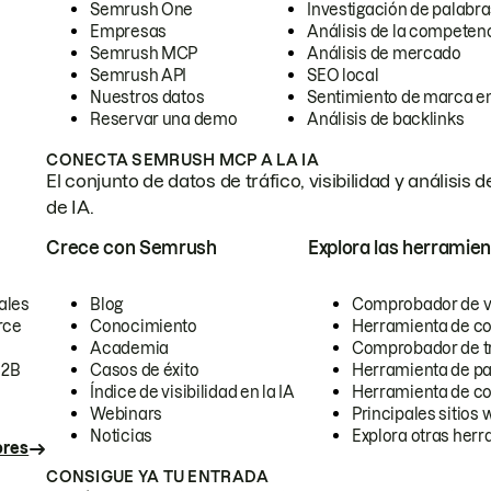
Semrush One
Investigación de palabra
Empresas
Análisis de la competen
Semrush MCP
Análisis de mercado
Semrush API
SEO local
Nuestros datos
Sentimiento de marca en
Reservar una demo
Análisis de backlinks
CONECTA SEMRUSH MCP A LA IA
El conjunto de datos de tráfico, visibilidad y anális
de IA.
Crece con Semrush
Explora las herramien
ales
Blog
Comprobador de vis
rce
Conocimiento
Herramienta de c
Academia
Comprobador de trá
B2B
Casos de éxito
Herramienta de pa
Índice de visibilidad en la IA
Herramienta de c
Webinars
Principales sitios 
Noticias
Explora otras herr
ores
CONSIGUE YA TU ENTRADA