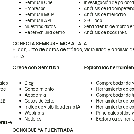
Semrush One
Investigación de palabra
Empresas
Análisis de la competen
Semrush MCP
Análisis de mercado
Semrush API
SEO local
Nuestros datos
Sentimiento de marca en
Reservar una demo
Análisis de backlinks
CONECTA SEMRUSH MCP A LA IA
El conjunto de datos de tráfico, visibilidad y anális
de IA.
Crece con Semrush
Explora las herramien
ales
Blog
Comprobador de vis
rce
Conocimiento
Herramienta de c
Academia
Comprobador de trá
B2B
Casos de éxito
Herramienta de pa
Índice de visibilidad en la IA
Herramienta de c
Webinars
Principales sitios 
Noticias
Explora otras herr
ores
CONSIGUE YA TU ENTRADA