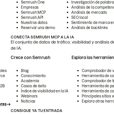
Semrush One
Investigación de palabra
Empresas
Análisis de la competen
Semrush MCP
Análisis de mercado
Semrush API
SEO local
Nuestros datos
Sentimiento de marca en
Reservar una demo
Análisis de backlinks
CONECTA SEMRUSH MCP A LA IA
El conjunto de datos de tráfico, visibilidad y anális
de IA.
Crece con Semrush
Explora las herramien
ales
Blog
Comprobador de vis
rce
Conocimiento
Herramienta de c
Academia
Comprobador de trá
B2B
Casos de éxito
Herramienta de pa
Índice de visibilidad en la IA
Herramienta de c
Webinars
Principales sitios 
Noticias
Explora otras herr
ores
CONSIGUE YA TU ENTRADA