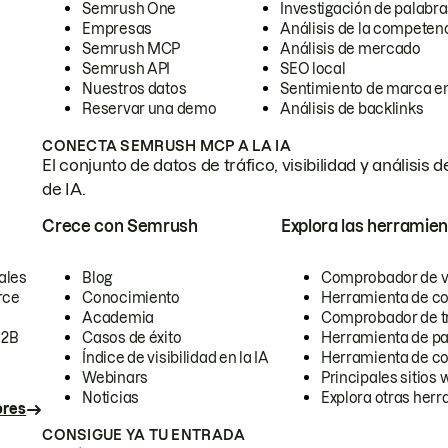
Semrush One
Investigación de palabra
Empresas
Análisis de la competen
Semrush MCP
Análisis de mercado
Semrush API
SEO local
Nuestros datos
Sentimiento de marca en
Reservar una demo
Análisis de backlinks
CONECTA SEMRUSH MCP A LA IA
El conjunto de datos de tráfico, visibilidad y anális
de IA.
Crece con Semrush
Explora las herramien
ales
Blog
Comprobador de vis
rce
Conocimiento
Herramienta de c
Academia
Comprobador de trá
B2B
Casos de éxito
Herramienta de pa
Índice de visibilidad en la IA
Herramienta de c
Webinars
Principales sitios 
Noticias
Explora otras herr
ores
CONSIGUE YA TU ENTRADA