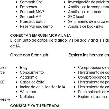
Semrush One
Investigación de palabra
Empresas
Análisis de la competen
Semrush MCP
Análisis de mercado
Semrush API
SEO local
Nuestros datos
Sentimiento de marca en
Reservar una demo
Análisis de backlinks
CONECTA SEMRUSH MCP A LA IA
El conjunto de datos de tráfico, visibilidad y anális
de IA.
Crece con Semrush
Explora las herramien
ales
Blog
Comprobador de vis
rce
Conocimiento
Herramienta de c
Academia
Comprobador de trá
B2B
Casos de éxito
Herramienta de pa
Índice de visibilidad en la IA
Herramienta de c
Webinars
Principales sitios 
Noticias
Explora otras herr
ores
CONSIGUE YA TU ENTRADA