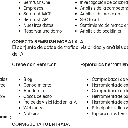
Semrush One
Investigación de palabra
Empresas
Análisis de la competen
Semrush MCP
Análisis de mercado
Semrush API
SEO local
Nuestros datos
Sentimiento de marca en
Reservar una demo
Análisis de backlinks
CONECTA SEMRUSH MCP A LA IA
El conjunto de datos de tráfico, visibilidad y anális
de IA.
Crece con Semrush
Explora las herramien
ales
Blog
Comprobador de vis
rce
Conocimiento
Herramienta de c
Academia
Comprobador de trá
B2B
Casos de éxito
Herramienta de pa
Índice de visibilidad en la IA
Herramienta de c
Webinars
Principales sitios 
Noticias
Explora otras herr
ores
CONSIGUE YA TU ENTRADA