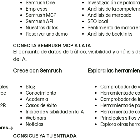
Semrush One
Investigación de palabra
Empresas
Análisis de la competen
Semrush MCP
Análisis de mercado
Semrush API
SEO local
Nuestros datos
Sentimiento de marca en
Reservar una demo
Análisis de backlinks
CONECTA SEMRUSH MCP A LA IA
El conjunto de datos de tráfico, visibilidad y anális
de IA.
Crece con Semrush
Explora las herramien
ales
Blog
Comprobador de vis
rce
Conocimiento
Herramienta de c
Academia
Comprobador de trá
B2B
Casos de éxito
Herramienta de pa
Índice de visibilidad en la IA
Herramienta de c
Webinars
Principales sitios 
Noticias
Explora otras herr
ores
CONSIGUE YA TU ENTRADA