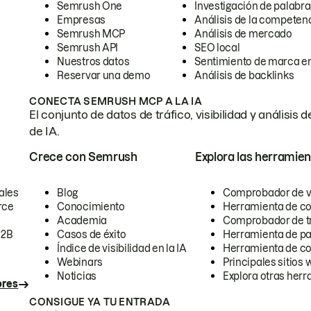
Semrush One
Investigación de palabra
Empresas
Análisis de la competen
Semrush MCP
Análisis de mercado
Semrush API
SEO local
Nuestros datos
Sentimiento de marca en
Reservar una demo
Análisis de backlinks
CONECTA SEMRUSH MCP A LA IA
El conjunto de datos de tráfico, visibilidad y anális
de IA.
Crece con Semrush
Explora las herramien
ales
Blog
Comprobador de vis
rce
Conocimiento
Herramienta de c
Academia
Comprobador de trá
B2B
Casos de éxito
Herramienta de pa
Índice de visibilidad en la IA
Herramienta de c
Webinars
Principales sitios 
Noticias
Explora otras herr
ores
CONSIGUE YA TU ENTRADA