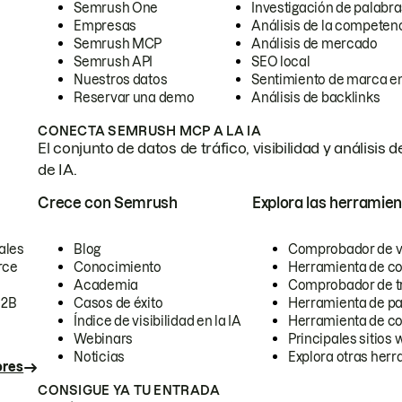
Semrush One
Investigación de palabra
Empresas
Análisis de la competen
Semrush MCP
Análisis de mercado
Semrush API
SEO local
Nuestros datos
Sentimiento de marca en
Reservar una demo
Análisis de backlinks
CONECTA SEMRUSH MCP A LA IA
El conjunto de datos de tráfico, visibilidad y anális
de IA.
Crece con Semrush
Explora las herramien
ales
Blog
Comprobador de vis
rce
Conocimiento
Herramienta de c
Academia
Comprobador de trá
B2B
Casos de éxito
Herramienta de pa
Índice de visibilidad en la IA
Herramienta de c
Webinars
Principales sitios 
Noticias
Explora otras herr
ores
CONSIGUE YA TU ENTRADA