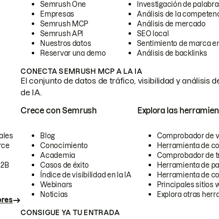
Semrush One
Investigación de palabra
Empresas
Análisis de la competen
Semrush MCP
Análisis de mercado
Semrush API
SEO local
Nuestros datos
Sentimiento de marca en
Reservar una demo
Análisis de backlinks
CONECTA SEMRUSH MCP A LA IA
El conjunto de datos de tráfico, visibilidad y anális
de IA.
Crece con Semrush
Explora las herramien
ales
Blog
Comprobador de vis
rce
Conocimiento
Herramienta de c
Academia
Comprobador de trá
B2B
Casos de éxito
Herramienta de pa
Índice de visibilidad en la IA
Herramienta de c
Webinars
Principales sitios 
Noticias
Explora otras herr
ores
CONSIGUE YA TU ENTRADA