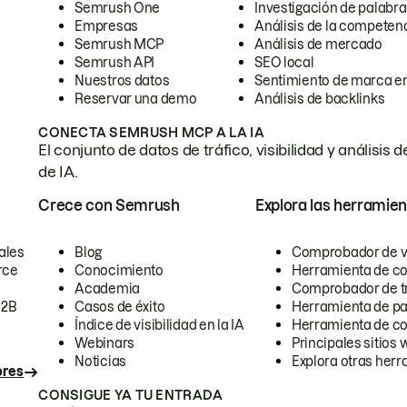
Semrush One
Investigación de palabra
Empresas
Análisis de la competen
Semrush MCP
Análisis de mercado
Semrush API
SEO local
Nuestros datos
Sentimiento de marca en
Reservar una demo
Análisis de backlinks
CONECTA SEMRUSH MCP A LA IA
El conjunto de datos de tráfico, visibilidad y anális
de IA.
Crece con Semrush
Explora las herramien
ales
Blog
Comprobador de vis
rce
Conocimiento
Herramienta de c
Academia
Comprobador de trá
B2B
Casos de éxito
Herramienta de pa
Índice de visibilidad en la IA
Herramienta de c
Webinars
Principales sitios 
Noticias
Explora otras herr
ores
CONSIGUE YA TU ENTRADA