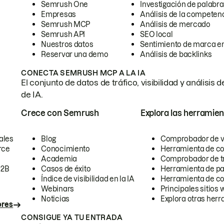
Semrush One
Investigación de palabra
Empresas
Análisis de la competen
Semrush MCP
Análisis de mercado
Semrush API
SEO local
Nuestros datos
Sentimiento de marca en
Reservar una demo
Análisis de backlinks
CONECTA SEMRUSH MCP A LA IA
El conjunto de datos de tráfico, visibilidad y anális
de IA.
Crece con Semrush
Explora las herramien
ales
Blog
Comprobador de vis
rce
Conocimiento
Herramienta de c
Academia
Comprobador de trá
B2B
Casos de éxito
Herramienta de pa
Índice de visibilidad en la IA
Herramienta de c
Webinars
Principales sitios 
Noticias
Explora otras herr
ores
CONSIGUE YA TU ENTRADA