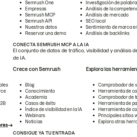
Semrush One
Investigación de palabra
Empresas
Análisis de la competen
Semrush MCP
Análisis de mercado
Semrush API
SEO local
Nuestros datos
Sentimiento de marca en
Reservar una demo
Análisis de backlinks
CONECTA SEMRUSH MCP A LA IA
El conjunto de datos de tráfico, visibilidad y anális
de IA.
Crece con Semrush
Explora las herramien
ales
Blog
Comprobador de vis
rce
Conocimiento
Herramienta de c
Academia
Comprobador de trá
B2B
Casos de éxito
Herramienta de pa
Índice de visibilidad en la IA
Herramienta de c
Webinars
Principales sitios 
Noticias
Explora otras herr
ores
CONSIGUE YA TU ENTRADA